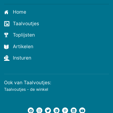
je
aan
Home
voor
de
Taalvoutjes
nieuwste
voutjes
Toplijsten
en
de
Artikelen
voutste
nieuwtjes!
Insturen
Ook van Taalvoutjes:
Taalvoutjes - de winkel