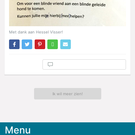
Met dank aan Hessel Visser!
Ik wil meer zien!
Menu
Meld