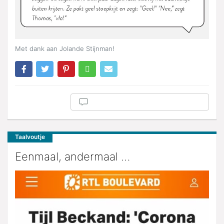
Met dank aan Jolande Stijnman!
Taalvoutje
Eenmaal, andermaal …