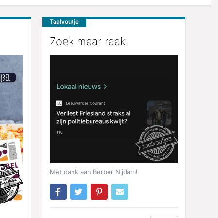
Taalvoutje
Zoek maar raak.
Met dank aan Berber Nijdam!