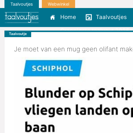
Taalvoutjes
Webwinkel
Home
Taalvoutjes
Grappigste taalvout 2025
Taalvoutje
Je moet van een mug geen olifant mak