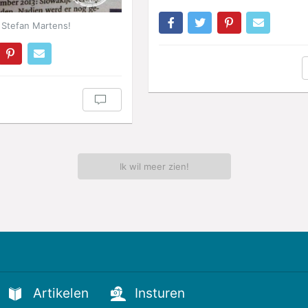
 Stefan Martens!
Ik wil meer zien!
Artikelen
Insturen