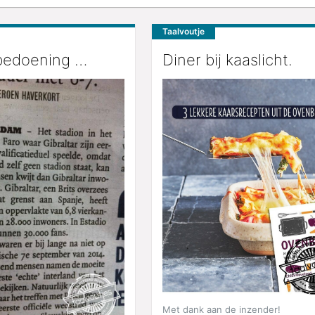
Taalvoutje
bedoening …
Diner bij kaaslicht.
Met dank aan de inzender!