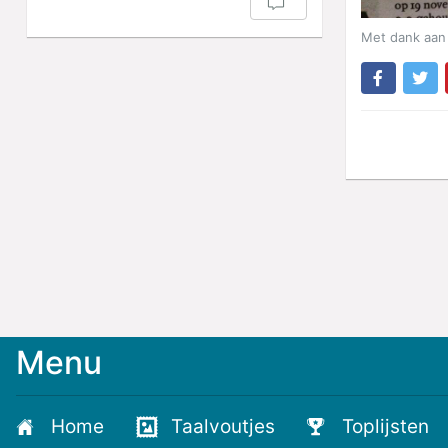
Met dank aan
Menu
Meld
je
aan
Home
Taalvoutjes
Toplijsten
voor