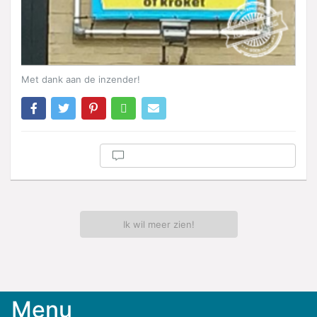
Met dank aan de inzender!
Ik wil meer zien!
Menu
Meld