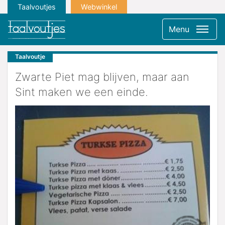
Taalvoutjes
Webwinkel
Menu
Taalvoutje
Zwarte Piet mag blijven, maar aan
Sint maken we een einde.