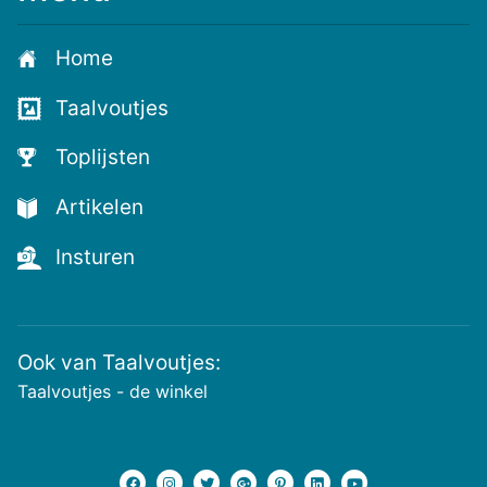
je
aan
Home
voor
de
Taalvoutjes
nieuwste
voutjes
Toplijsten
en
de
Artikelen
voutste
nieuwtjes!
Insturen
Ook van Taalvoutjes:
Taalvoutjes - de winkel