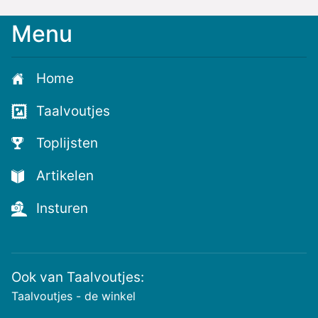
Menu
Meld
je
aan
Home
voor
de
Taalvoutjes
nieuwste
voutjes
Toplijsten
en
de
Artikelen
voutste
nieuwtjes!
Insturen
Ook van Taalvoutjes:
Taalvoutjes - de winkel