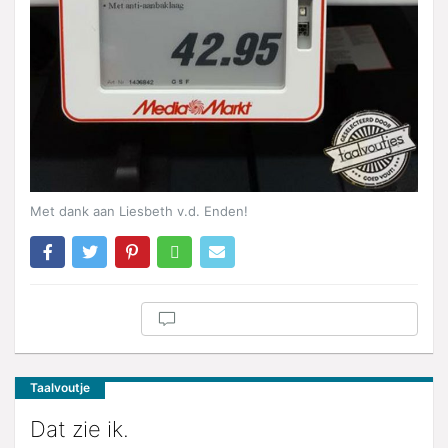
Met dank aan Liesbeth v.d. Enden!
Taalvoutje
Dat zie ik.