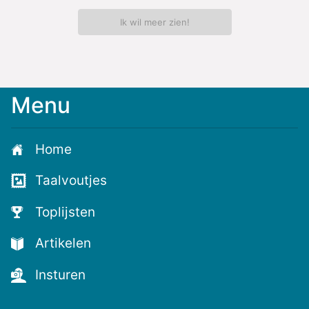
Ik wil meer zien!
Menu
Meld
je
aan
Home
voor
de
Taalvoutjes
nieuwste
voutjes
Toplijsten
en
de
Artikelen
voutste
nieuwtjes!
Insturen