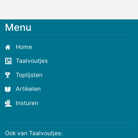
Menu
Meld
je
aan
Home
voor
de
Taalvoutjes
nieuwste
voutjes
Toplijsten
en
de
Artikelen
voutste
nieuwtjes!
Insturen
Ook van Taalvoutjes: