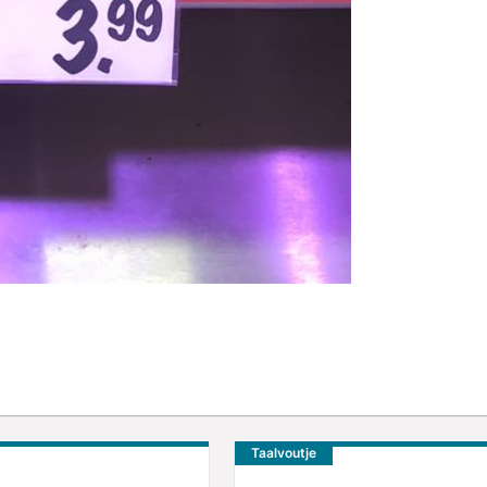
Taalvoutje