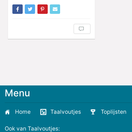
Menu
Meld
je
aan
Home
Taalvoutjes
Toplijsten
voor
de
Ook van Taalvoutjes:
nieuwste