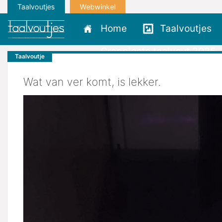
Taalvoutjes
Webwinkel
Home
Taalvoutjes
Grappigste taalvout 2025
Taalvoutje
Wat van ver komt, is lekker.