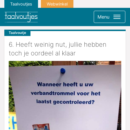
Taalvoutjes
Webwinkel
Menu
Taalvoutje
6. Heeft weinig nut, jullie hebben
toch je oordeel al klaar