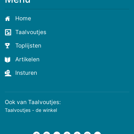
je
aan
Home
voor
de
Taalvoutjes
nieuwste
voutjes
Toplijsten
en
de
Artikelen
voutste
nieuwtjes!
Insturen
Ook van Taalvoutjes:
Taalvoutjes - de winkel