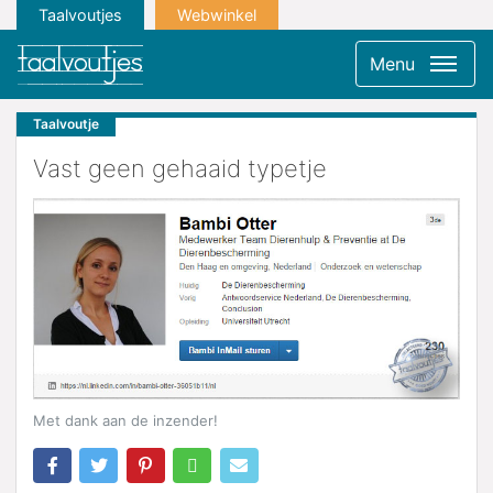
Taalvoutjes
Webwinkel
Menu
Taalvoutje
Vast geen gehaaid typetje
Met dank aan de inzender!