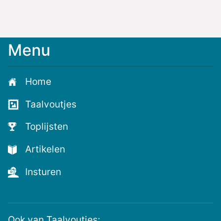
Menu
Meld
je
aan
Home
voor
de
Taalvoutjes
nieuwste
voutjes
Toplijsten
en
de
Artikelen
voutste
nieuwtjes!
Insturen
Ook van Taalvoutjes: