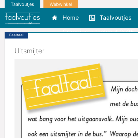
Taalvoutjes
Webwinkel
Home
Taalvoutjes
Grappigste taalvout 2025
Faaltaal
Uitsmijter