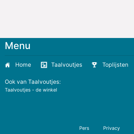
Menu
Meld
je
aan
Home
Taalvoutjes
Toplijsten
voor
de
Ook van Taalvoutjes:
nieuwste
voutjes
Taalvoutjes - de winkel
en
de
voutste
nieuwtjes!
Pers
Privacy