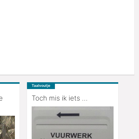
Taalvoutje
e
Toch mis ik iets …