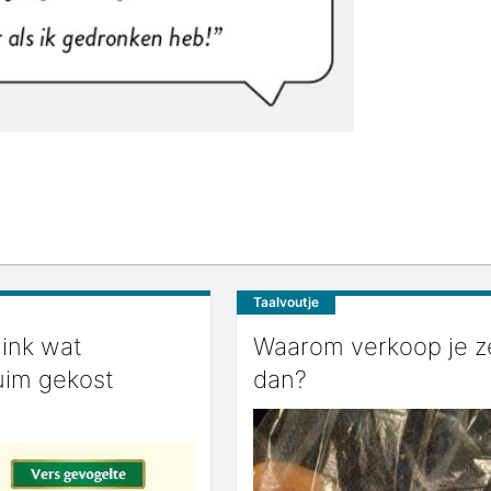
Taalvoutje
link wat
Waarom verkoop je z
uim gekost
dan?