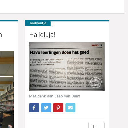
Taalvoutje
n
Halleluja!
Met dank aan Jaap van Dam!