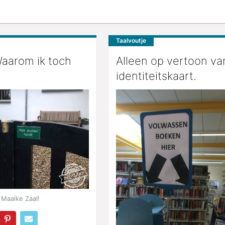
Taalvoutje
aarom ik toch
Alleen op vertoon va
identiteitskaart.
Maaike Zaal!