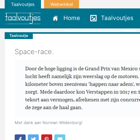
Taalvoutjes
Webwinkel
Home
Taalvoutjes
Grappigste taalvout 2025
Taalvoutje
Space-race.
Met dank aan Norman Wildenborg!