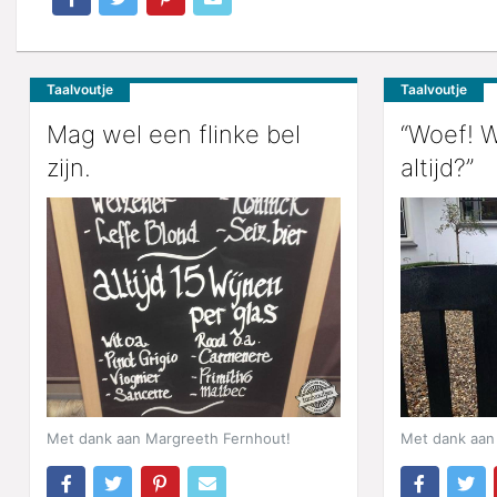
Taalvoutje
Taalvoutje
Mag wel een flinke bel
“Woef! W
zijn.
altijd?”
Met dank aan Margreeth Fernhout!
Met dank aan 