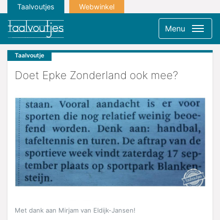
Taalvoutjes
Webwinkel
Menu
Taalvoutje
Doet Epke Zonderland ook mee?
Met dank aan Mirjam van Eldijk-Jansen!