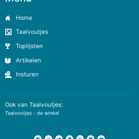
je
aan
Home
voor
de
Taalvoutjes
nieuwste
voutjes
Toplijsten
en
de
Artikelen
voutste
nieuwtjes!
Insturen
Ook van Taalvoutjes:
Taalvoutjes - de winkel