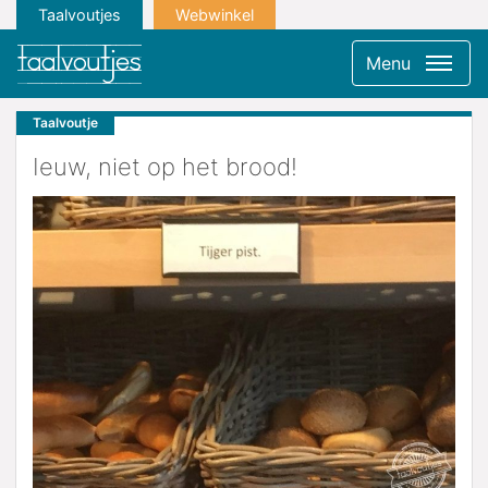
Taalvoutjes
Webwinkel
Menu
Taalvoutje
Ieuw, niet op het brood!