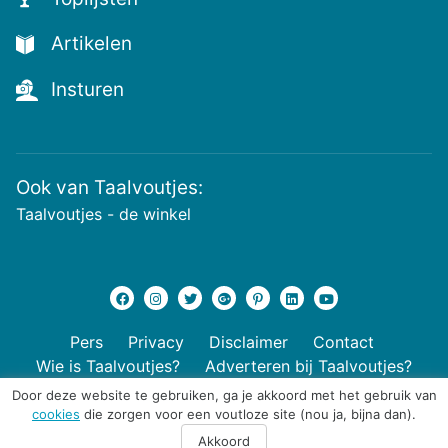
en
de
Artikelen
voutste
nieuwtjes!
Insturen
Ook van Taalvoutjes:
Taalvoutjes - de winkel
Pers
Privacy
Disclaimer
Contact
Wie is Taalvoutjes?
Adverteren bij Taalvoutjes?
Door deze website te gebruiken, ga je akkoord met het gebruik van
cookies
die zorgen voor een voutloze site (nou ja, bijna dan).
© 2026 Taalvoutjes
Akkoord