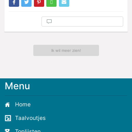
Ik wil meer zien!
Menu
Meld
je
aan
Home
voor
de
Taalvoutjes
nieuwste
voutjes
Toplijsten