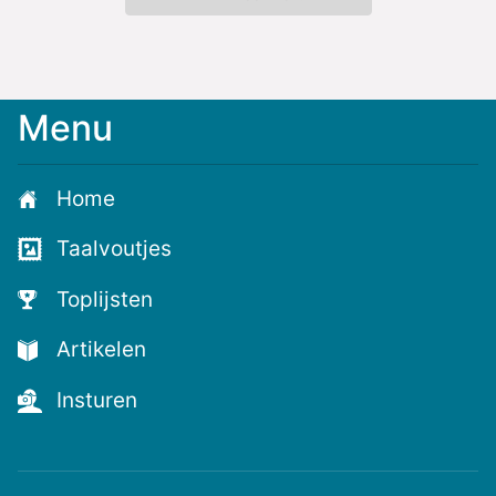
Menu
Meld
je
aan
Home
voor
de
Taalvoutjes
nieuwste
voutjes
Toplijsten
en
de
Artikelen
voutste
nieuwtjes!
Insturen