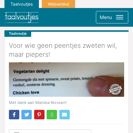
Taalvoutjes
Webwinkel
Menu
Taalvoutje
Voor wie geen peentjes zweten wil,
maar piepers!
Met dank aan Mariska Korssen!