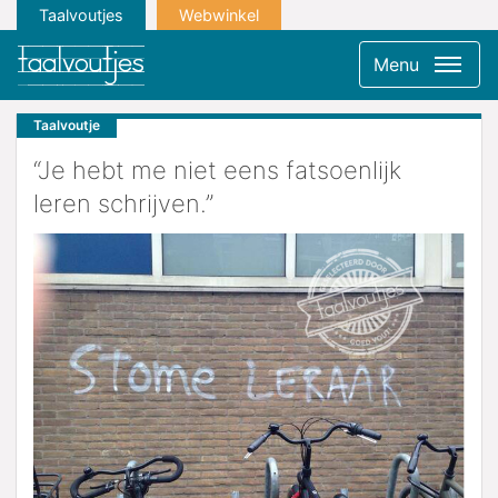
Taalvoutjes
Webwinkel
Menu
Taalvoutje
“Je hebt me niet eens fatsoenlijk
leren schrijven.”