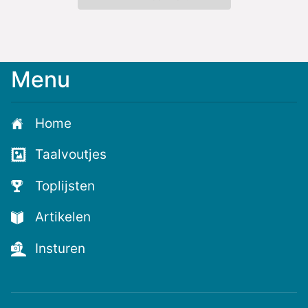
Menu
Meld
je
aan
Home
voor
de
Taalvoutjes
nieuwste
voutjes
Toplijsten
en
de
Artikelen
voutste
nieuwtjes!
Insturen