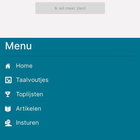
Ik wil meer zien!
Menu
Meld
je
aan
Home
voor
de
Taalvoutjes
nieuwste
voutjes
Toplijsten
en
de
Artikelen
voutste
nieuwtjes!
Insturen