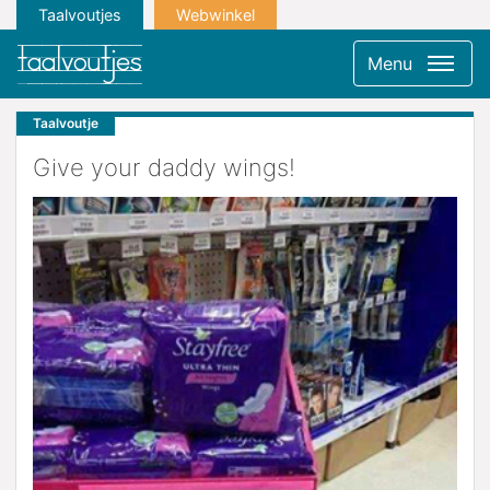
Taalvoutjes
Webwinkel
Menu
Taalvoutje
Give your daddy wings!