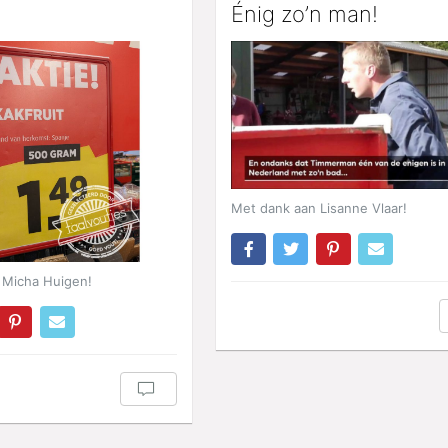
.
Énig zo’n man!
Met dank aan Lisanne Vlaar!
 Micha Huigen!