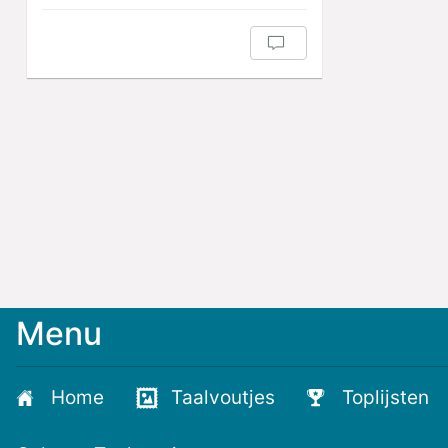
Menu
Meld
je
aan
Home
Taalvoutjes
Toplijsten
voor
de