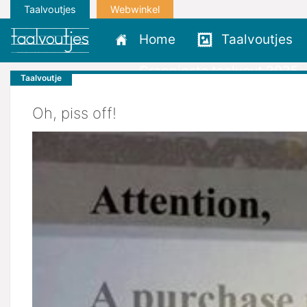
Taalvoutjes
Webwinkel
Home
Taalvoutjes
Grappigste taalvout 2025
Taalvoutje
Oh, piss off!