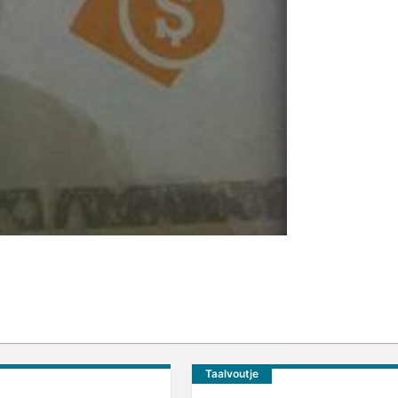
Taalvoutje