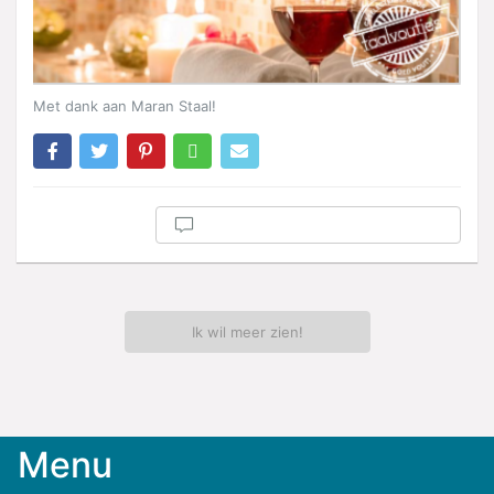
Met dank aan Maran Staal!
Ik wil meer zien!
Menu
Meld
je