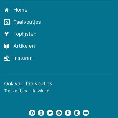
aan
Home
voor
de
Taalvoutjes
nieuwste
voutjes
Toplijsten
en
de
Artikelen
voutste
nieuwtjes!
Insturen
Ook van Taalvoutjes:
Taalvoutjes - de winkel