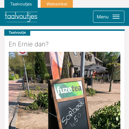
Taalvoutjes
Webwinkel
Menu
Taalvoutje
En Ernie dan?