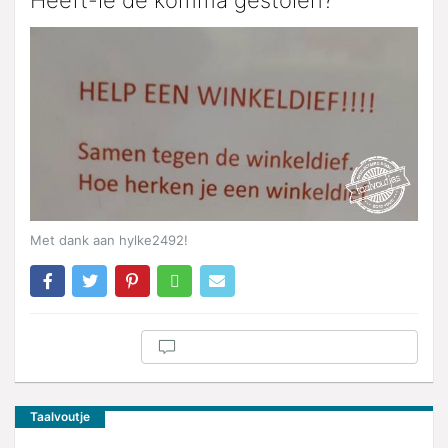
Met dank aan hylke2492!
Taalvoutje