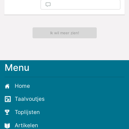
Ik wil meer zien!
Menu
Meld
je
aan
Home
voor
de
Taalvoutjes
nieuwste
voutjes
Toplijsten
en
de
Artikelen