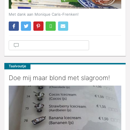
Met dank aan Monique Caris-Frenken!
Taalvoutje
Doe mij maar blond met slagroom!