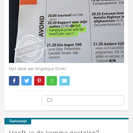
Met dank aan Angelique Oonk!
Taalvoutje
Heeft-ie de komma gestolen?