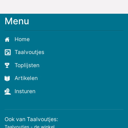
Menu
Meld
je
aan
Home
voor
de
Taalvoutjes
nieuwste
voutjes
Toplijsten
en
de
Artikelen
voutste
nieuwtjes!
Insturen
Ook van Taalvoutjes:
Taalvoutjes - de winkel