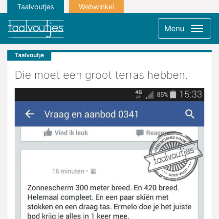
Taalvoutjes
Webwinkel
Menu
Taalvoutje
Die moet een groot terras hebben.