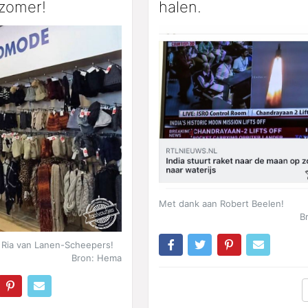
 zomer!
halen.
Met dank aan Robert Beelen!
B
 Ria van Lanen-Scheepers!
Bron: Hema