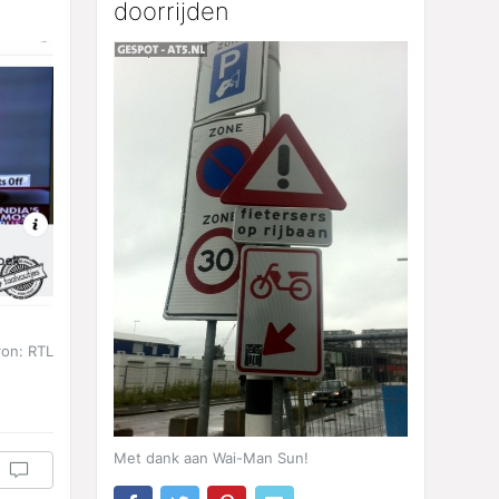
doorrijden
ron: RTL
Met dank aan Wai-Man Sun!