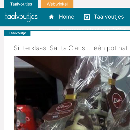
Taalvoutjes
Webwinkel
Home
Taalvoutjes
Grappigste taalvout 2025
Taalvoutje
Sinterklaas, Santa Claus … één pot nat.