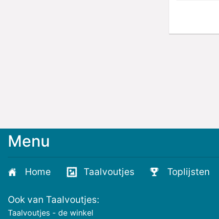
Menu
Meld
je
aan
Home
Taalvoutjes
Toplijsten
voor
de
Ook van Taalvoutjes:
nieuwste
voutjes
Taalvoutjes - de winkel