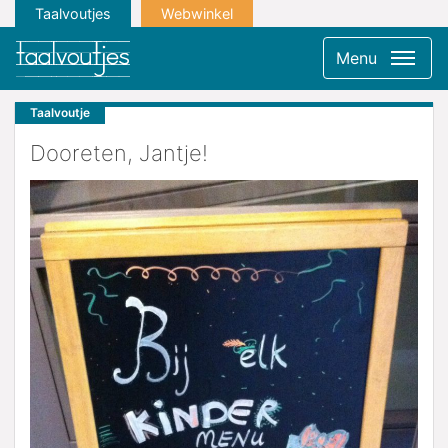
Taalvoutjes
Webwinkel
Menu
Taalvoutje
Dooreten, Jantje!