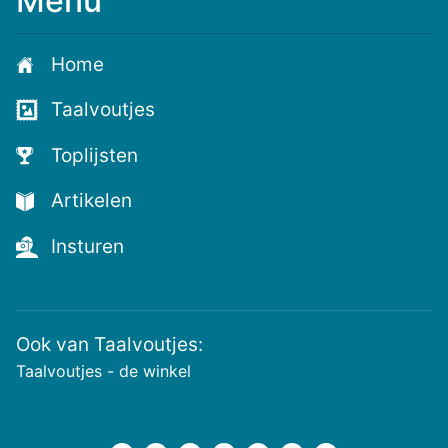
Menu
Meld
je
aan
Home
voor
de
Taalvoutjes
nieuwste
voutjes
Toplijsten
en
de
Artikelen
voutste
nieuwtjes!
Insturen
Ook van Taalvoutjes:
Taalvoutjes - de winkel