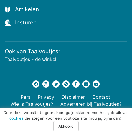
en
de
Artikelen
voutste
nieuwtjes!
Insturen
Ook van Taalvoutjes:
Taalvoutjes - de winkel
Pers
Privacy
Disclaimer
Contact
Wie is Taalvoutjes?
Adverteren bij Taalvoutjes?
Door deze website te gebruiken, ga je akkoord met het gebruik van
cookies
die zorgen voor een voutloze site (nou ja, bijna dan).
© 2026 Taalvoutjes
Akkoord