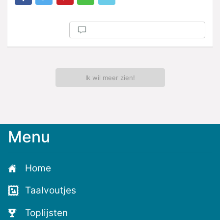
Ik wil meer zien!
Menu
Meld
je
aan
Home
voor
de
Taalvoutjes
nieuwste
voutjes
Toplijsten