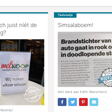
Taalvoutje
ch juist níét de
Simsalaboem!
ng?
Met dank aan Edith Wanschers!
Beatrijs!