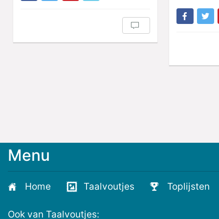
Menu
Meld
je
aan
Home
Taalvoutjes
Toplijsten
voor
de
Ook van Taalvoutjes:
nieuwste