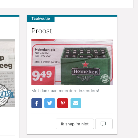
Taalvoutje
Proost!
Met dank aan meerdere inzenders!
Ik snap 'm niet