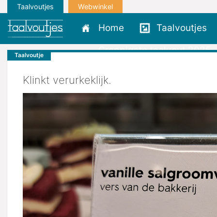
Taalvoutjes
Webwinkel
Home
Taalvoutjes
Grappigste taalvout 2025
Taalvoutje
Klinkt verurkeklijk.