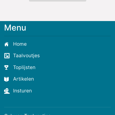
Menu
Meld
je
aan
Home
voor
de
Taalvoutjes
nieuwste
voutjes
Toplijsten
en
de
Artikelen
voutste
nieuwtjes!
Insturen