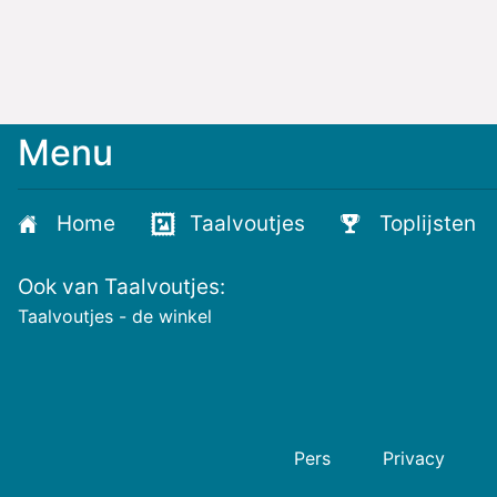
Menu
Meld
je
aan
Home
Taalvoutjes
Toplijsten
voor
de
Ook van Taalvoutjes:
nieuwste
voutjes
Taalvoutjes - de winkel
en
de
voutste
nieuwtjes!
Pers
Privacy