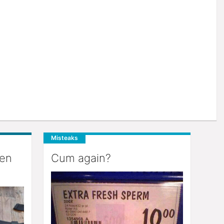
Misteaks
een
Cum again?