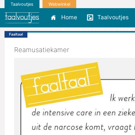
Taalvoutjes
Webwinkel
Home
Taalvoutjes
Grappigste taalvout 2025
Faaltaal
Reamusatiekamer