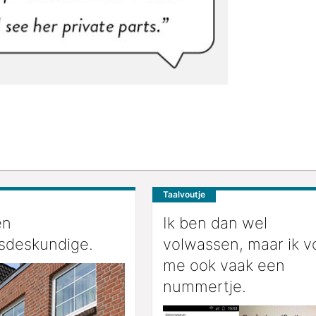
Taalvoutje
en
Ik ben dan wel
gsdeskundige.
volwassen, maar ik v
me ook vaak een
nummertje.