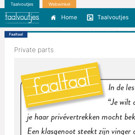
Taalvoutjes
Webwinkel
Home
Taalvoutjes
Grappigste taalvout 2025
Faaltaal
Private parts