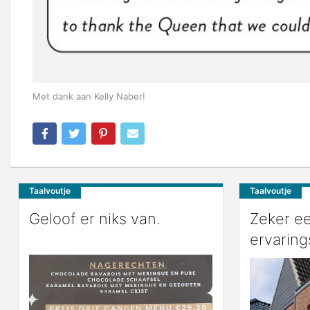
Met dank aan Kelly Naber!
Taalvoutje
Taalvoutje
Geloof er niks van.
Zeker e
ervarin