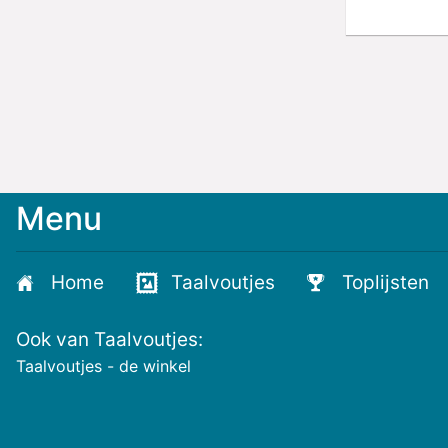
Menu
Meld
je
aan
Home
Taalvoutjes
Toplijsten
voor
de
Ook van Taalvoutjes:
nieuwste
voutjes
Taalvoutjes - de winkel
en
de
voutste