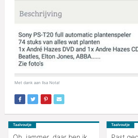
Met dank aan Ilsa Nota!
Taalvoutje
Taalvoutje
Oh, jammer, daar ben ik
Past ge