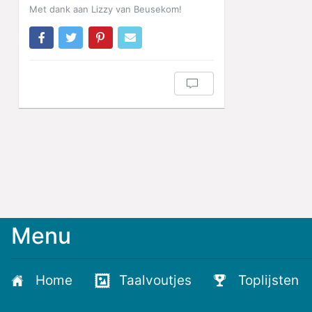
Met dank aan Lizzy van Beusekom!
Menu
Meld
je
aan
Home
Taalvoutjes
Toplijsten
voor
de