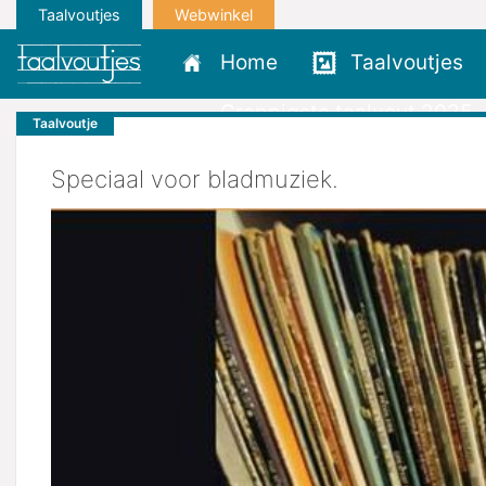
Taalvoutjes
Webwinkel
Home
Taalvoutjes
Grappigste taalvout 2025
Taalvoutje
Speciaal voor bladmuziek.