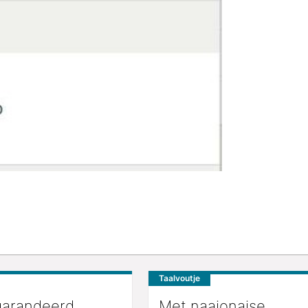
Taalvoutje
garandeerd.
Met naaionaise.