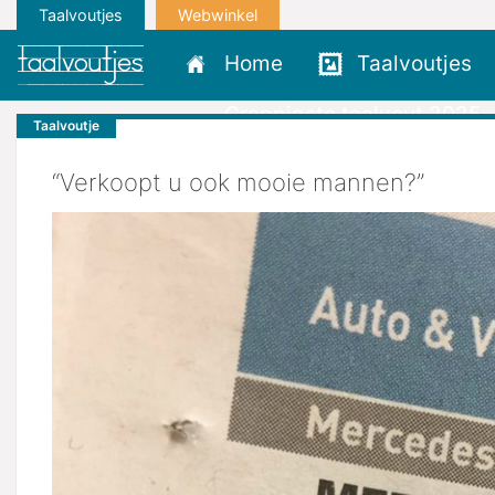
Taalvoutjes
Webwinkel
Home
Taalvoutjes
Grappigste taalvout 2025
Taalvoutje
“Verkoopt u ook mooie mannen?”