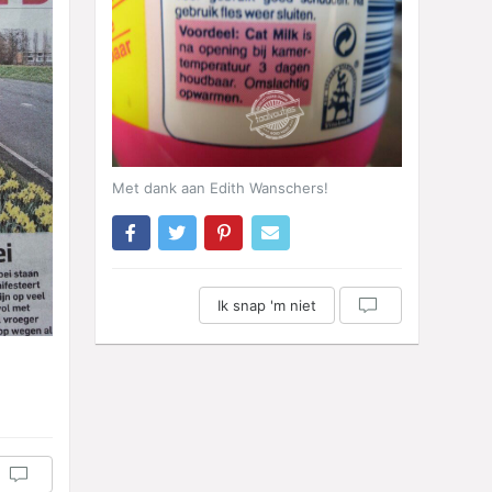
Met dank aan Edith Wanschers!
Ik snap 'm niet