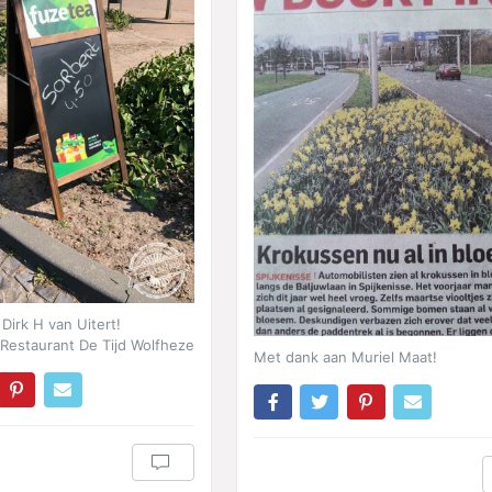
Dirk H van Uitert!
 Restaurant De Tijd Wolfheze
Met dank aan Muriel Maat!