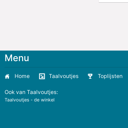
Menu
Meld
je
aan
Home
Taalvoutjes
Toplijsten
voor
de
Ook van Taalvoutjes:
nieuwste
voutjes
Taalvoutjes - de winkel
en
de
voutste
nieuwtjes!