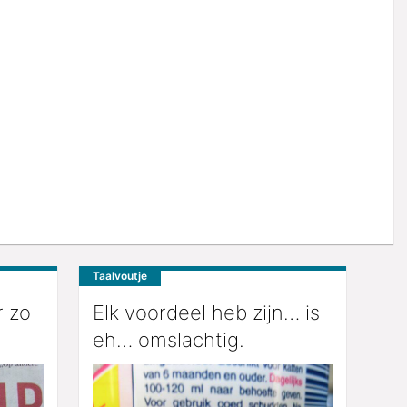
Taalvoutje
r zo
Elk voordeel heb zijn… is
eh… omslachtig.