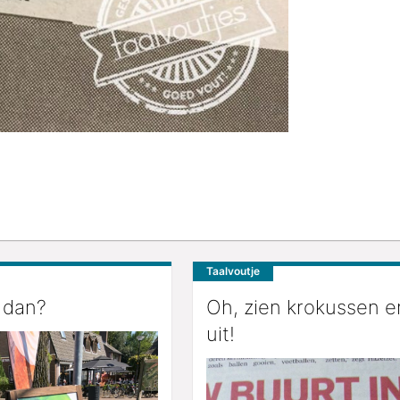
Taalvoutje
 dan?
Oh, zien krokussen e
uit!