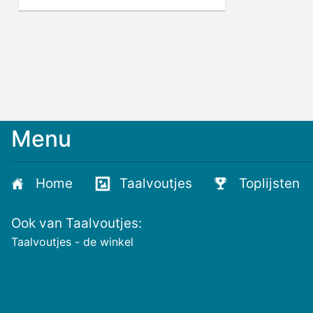
Menu
Meld
je
aan
Home
Taalvoutjes
Toplijsten
voor
de
Ook van Taalvoutjes:
nieuwste
voutjes
Taalvoutjes - de winkel
en
de
voutste
nieuwtjes!