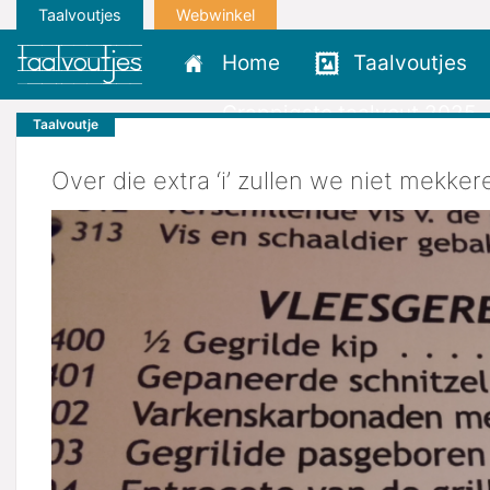
Taalvoutjes
Webwinkel
Home
Taalvoutjes
Grappigste taalvout 2025
Taalvoutje
Over die extra ‘i’ zullen we niet mekker