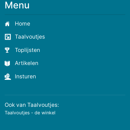
Menu
Meld
je
aan
Home
voor
de
Taalvoutjes
nieuwste
voutjes
Toplijsten
en
de
Artikelen
voutste
nieuwtjes!
Insturen
Ook van Taalvoutjes:
Taalvoutjes - de winkel