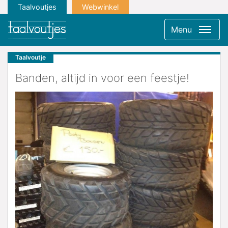
Taalvoutjes
Webwinkel
Menu
Taalvoutje
Banden, altijd in voor een feestje!