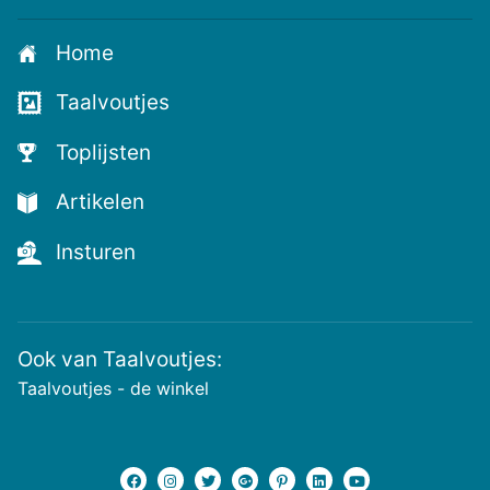
je
aan
Home
voor
de
Taalvoutjes
nieuwste
voutjes
Toplijsten
en
de
Artikelen
voutste
nieuwtjes!
Insturen
Ook van Taalvoutjes:
Taalvoutjes - de winkel