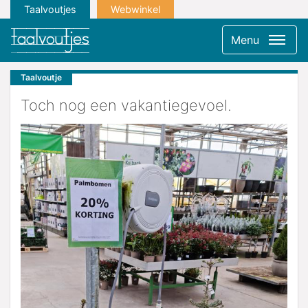
Taalvoutjes
Webwinkel
Menu
Taalvoutje
Toch nog een vakantiegevoel.