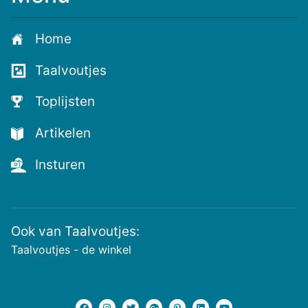
je
aan
Home
voor
de
Taalvoutjes
nieuwste
voutjes
Toplijsten
en
de
Artikelen
voutste
nieuwtjes!
Insturen
Ook van Taalvoutjes:
Taalvoutjes - de winkel