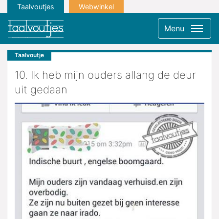
Taalvoutjes
Webwinkel
Menu
Taalvoutje
10. Ik heb mijn ouders allang de deur
uit gedaan