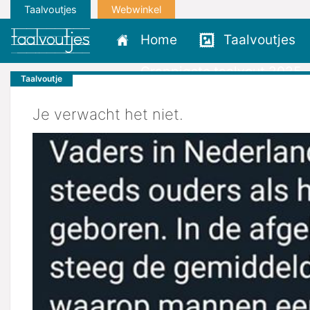
Taalvoutjes
Webwinkel
Home
Taalvoutjes
Grappigste taalvout 2025
Taalvoutje
Je verwacht het niet.