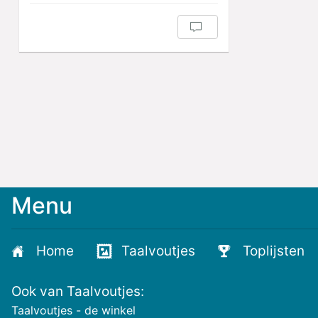
Menu
Meld
je
aan
Home
Taalvoutjes
Toplijsten
voor
de
Ook van Taalvoutjes:
nieuwste
voutjes
Taalvoutjes - de winkel