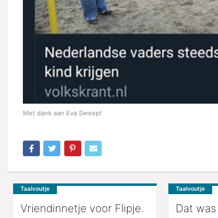
Met dank aan Eva Sweep!
Taalvoutje
Taalvoutje
Vriendinnetje voor Flipje.
Dat was 