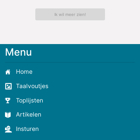
Ik wil meer zien!
Menu
Meld
je
aan
Home
voor
de
Taalvoutjes
nieuwste
voutjes
Toplijsten
en
de
Artikelen
voutste
nieuwtjes!
Insturen