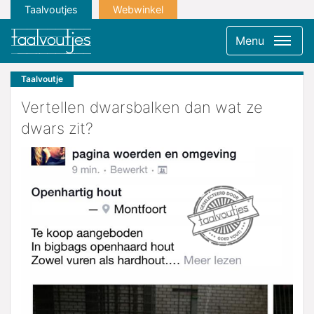
Taalvoutjes
Webwinkel
Menu
Taalvoutje
Vertellen dwarsbalken dan wat ze
dwars zit?