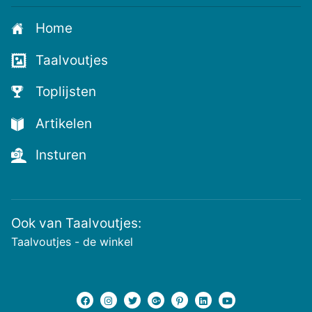
je
aan
Home
voor
de
Taalvoutjes
nieuwste
voutjes
Toplijsten
en
de
Artikelen
voutste
nieuwtjes!
Insturen
Ook van Taalvoutjes:
Taalvoutjes - de winkel