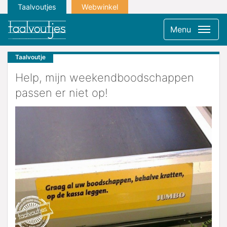
Taalvoutjes
Webwinkel
Menu
Taalvoutje
Help, mijn weekendboodschappen
passen er niet op!