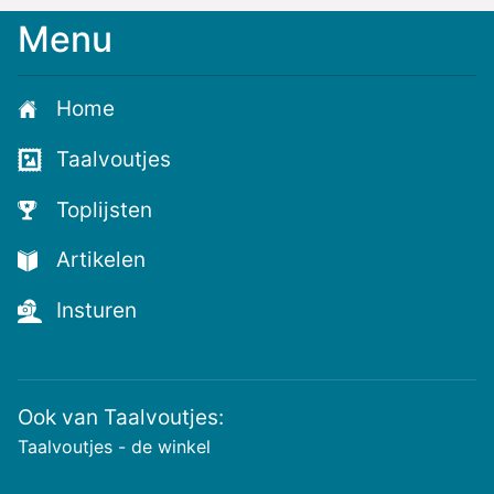
Menu
Meld
je
aan
Home
voor
de
Taalvoutjes
nieuwste
voutjes
Toplijsten
en
de
Artikelen
voutste
nieuwtjes!
Insturen
Ook van Taalvoutjes:
Taalvoutjes - de winkel