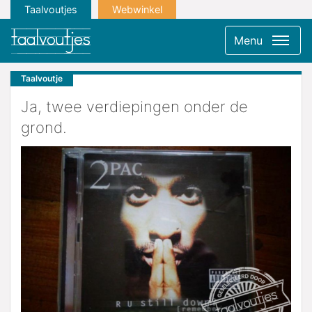
Taalvoutjes
Webwinkel
Menu
Taalvoutje
Ja, twee verdiepingen onder de
grond.