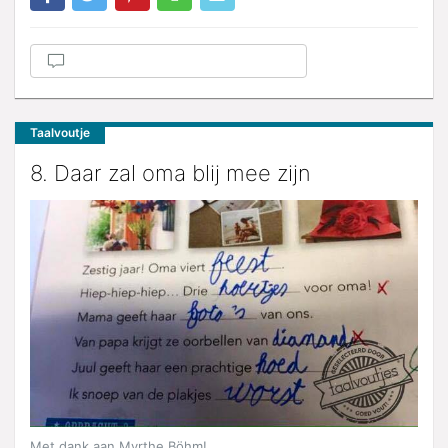
Taalvoutje
8. Daar zal oma blij mee zijn
Met dank aan Myrthe Böhm!