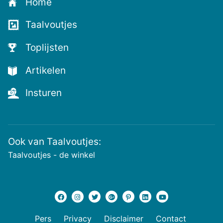
Home
voor
de
Taalvoutjes
nieuwste
voutjes
Toplijsten
en
de
Artikelen
voutste
nieuwtjes!
Insturen
Ook van Taalvoutjes:
Taalvoutjes - de winkel
Pers
Privacy
Disclaimer
Contact