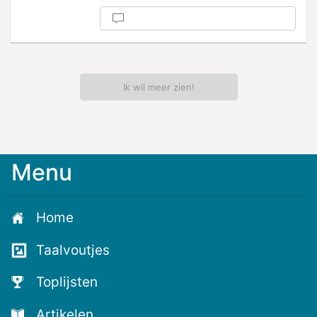
Ik wil meer zien!
Menu
Meld
je
aan
Home
voor
de
Taalvoutjes
nieuwste
voutjes
Toplijsten
en
de
Artikelen