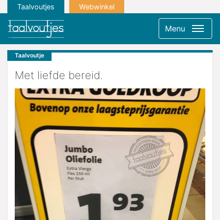
Taalvoutjes
Webwinkel
Menu
Taalvoutje
Met liefde bereid.