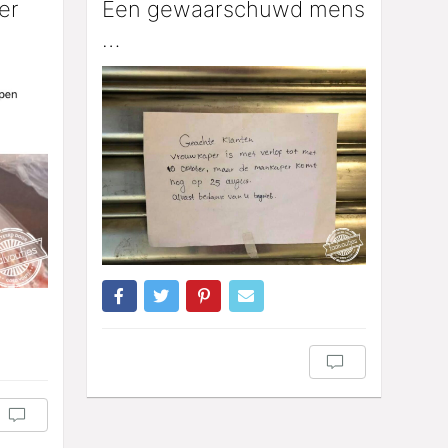
er
Een gewaarschuwd mens
…