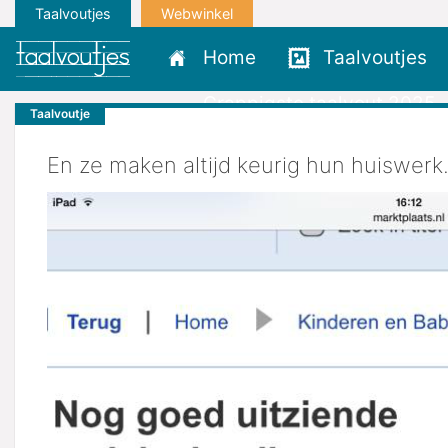
Taalvoutjes
Webwinkel
Home
Taalvoutjes
Grappigste taalvout 2025
Taalvoutje
En ze maken altijd keurig hun huiswerk