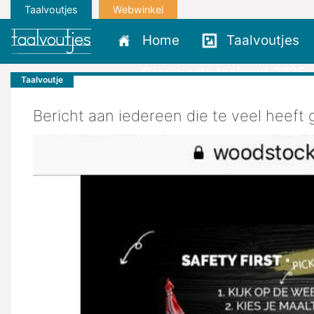
Taalvoutjes
Webwinkel
Home
Taalvoutjes
Grappigste taalvout 2025
Taalvoutje
Bericht aan iedereen die te veel heeft