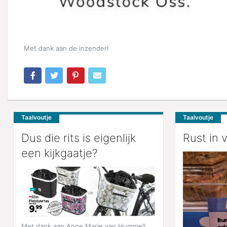
Met dank aan de inzender!
Taalvoutje
Taalvoutje
Dus die rits is eigenlijk
Rust in 
een kijkgaatje?
Met dank aan Anne Marie van Hummel!