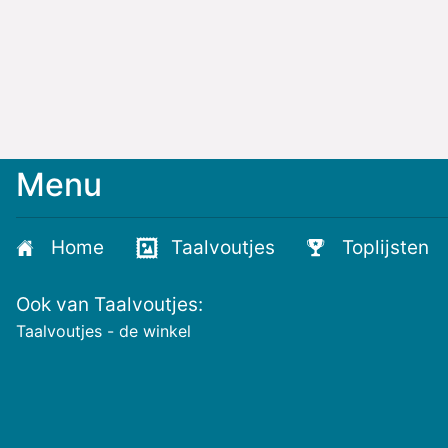
Menu
Meld
je
aan
Home
Taalvoutjes
Toplijsten
voor
de
Ook van Taalvoutjes:
nieuwste
voutjes
Taalvoutjes - de winkel
en
de
voutste
nieuwtjes!