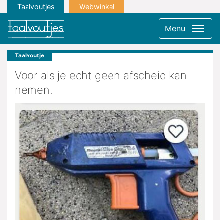
Taalvoutjes
Webwinkel
Menu
Taalvoutje
Voor als je echt geen afscheid kan
nemen.