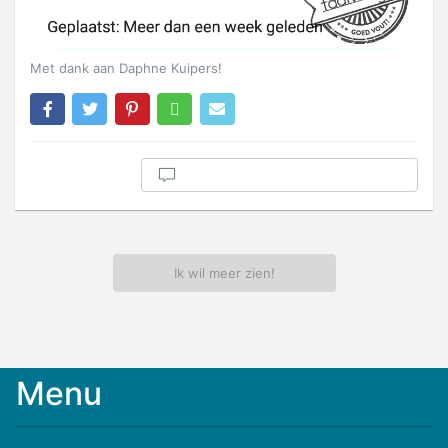
Met dank aan Daphne Kuipers!
Ik wil meer zien!
Menu
Meld
je
aan