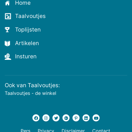
Home
voor
de
Taalvoutjes
nieuwste
voutjes
Toplijsten
en
de
Artikelen
voutste
nieuwtjes!
Insturen
Ook van Taalvoutjes:
Taalvoutjes - de winkel
Pers
Privacy
Disclaimer
Contact