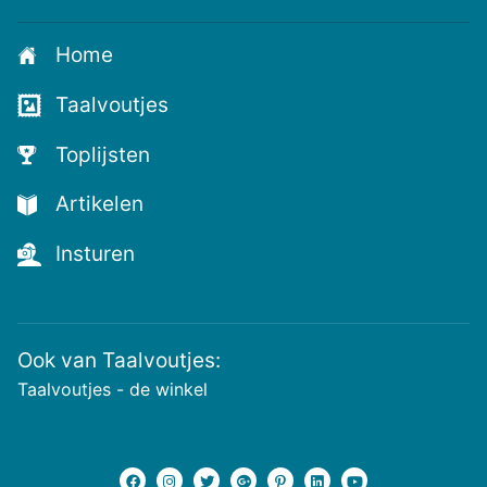
je
aan
Home
voor
de
Taalvoutjes
nieuwste
voutjes
Toplijsten
en
de
Artikelen
voutste
nieuwtjes!
Insturen
Ook van Taalvoutjes:
Taalvoutjes - de winkel