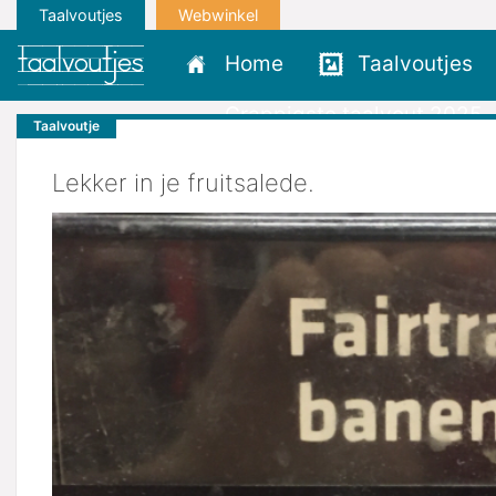
Taalvoutjes
Webwinkel
Home
Taalvoutjes
Grappigste taalvout 2025
Taalvoutje
Lekker in je fruitsalede.