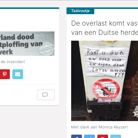
Taalvoutje
De overlast komt vas
van een Duitse herde
de inzender!
Met dank aan Monica Keyzer!