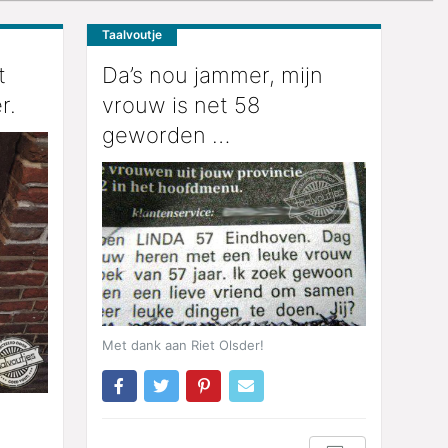
Taalvoutje
t
Da’s nou jammer, mijn
r.
vrouw is net 58
geworden …
Met dank aan Riet Olsder!