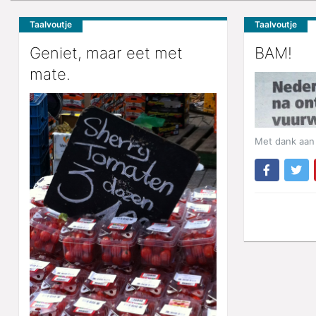
Taalvoutje
Taalvoutje
Geniet, maar eet met
BAM!
mate.
Met dank aan 