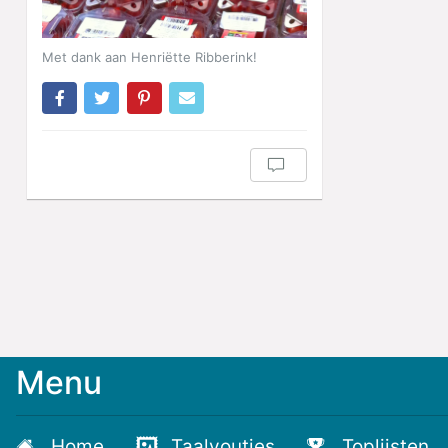
Met dank aan Henriëtte Ribberink!
Menu
Meld
je
aan
Home
Taalvoutjes
Toplijsten