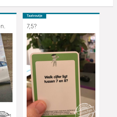
Taalvoutje
n.
7,5?