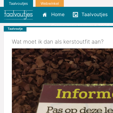
Taalvoutjes
Webwinkel
Home
Taalvoutjes
Grappigste taalvout 2025
Taalvoutje
Wat moet ik dan als kerstoutfit aan?