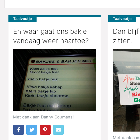
Taalvoutje
Taalvoutje
En waar gaat ons bakje
Dan blijf
vandaag weer naartoe?
zitten.
Met dank aan Danny Coumans!
Met dank aan 