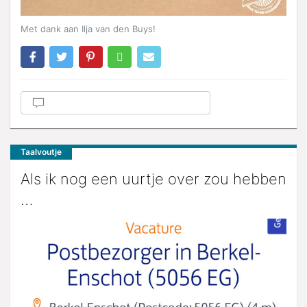
Met dank aan Ilja van den Buys!
Taalvoutje
Als ik nog een uurtje over zou hebben
…