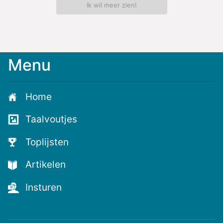
Ik wil meer zien!
Menu
Meld
je
aan
Home
voor
de
Taalvoutjes
nieuwste
voutjes
Toplijsten
en
de
Artikelen
voutste
nieuwtjes!
Insturen