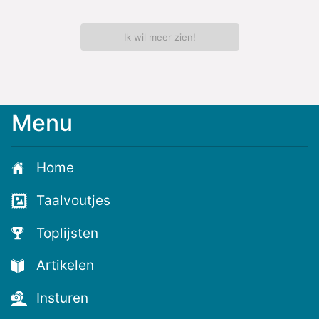
Ik wil meer zien!
Menu
Meld
je
aan
Home
voor
de
Taalvoutjes
nieuwste
voutjes
Toplijsten
en
de
Artikelen
voutste
nieuwtjes!
Insturen