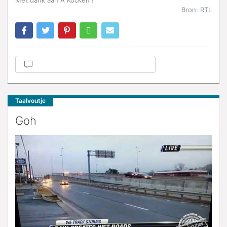
Met dank aan A Kocken !
Bron: RTL
Taalvoutje
Goh